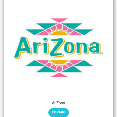
AriZona
TOVÁBB