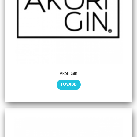
Akori Gin
TOVÁBB