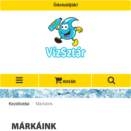
Üdvözöljük!
KOSÁR
Kezdőoldal
Márkáink
MÁRKÁINK