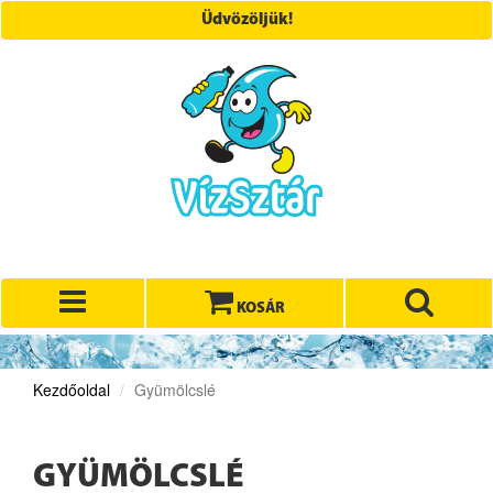
Üdvözöljük!
KOSÁR
Kezdőoldal
Gyümölcslé
GYÜMÖLCSLÉ