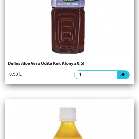
Dellos Aloe Vera Üdítő Kék Áfonya 0,5l
0.50 L