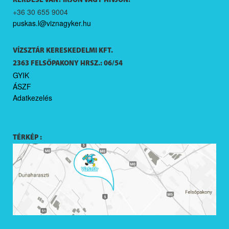
KÉRDÉSE VAN? ÍRJON VAGY HÍVJON!
+36 30 655 9004
puskas.l@viznagyker.hu
VÍZSZTÁR KERESKEDELMI KFT.
2363 FELSŐPAKONY HRSZ.: 06/54
GYIK
ÁSZF
Adatkezelés
TÉRKÉP :