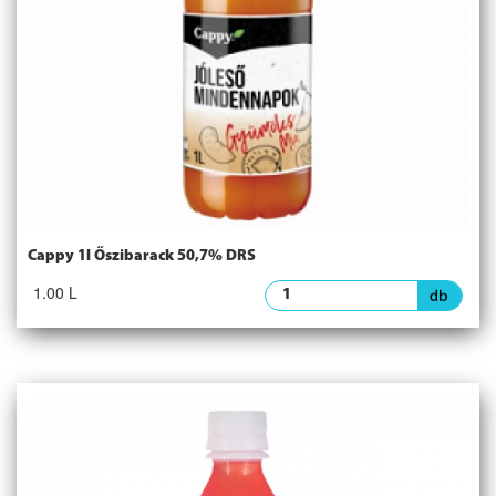
Cappy 1l Őszibarack 50,7% DRS
1.00 L