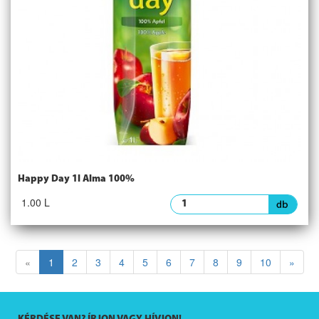
Happy Day 1l Alma 100%
1.00 L
«
1
2
3
4
5
6
7
8
9
10
»