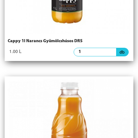
Cappy 1l Narancs Gyümölcshúsos DRS
1.00 L