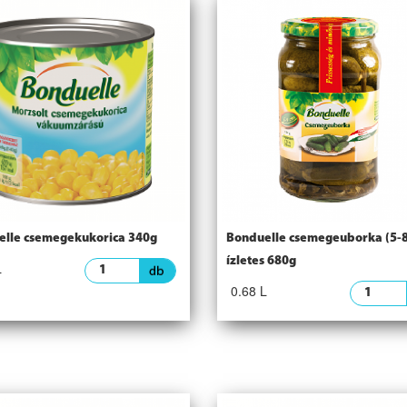
lle csemegekukorica 340g
Bonduelle csemegeuborka (5-8
ízletes 680g
L
0.68 L