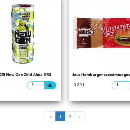
,25l New Gen Zöld Alma DRS
Jaus Hamburger szezámmagos
L
0.30 L
«
1
2
»