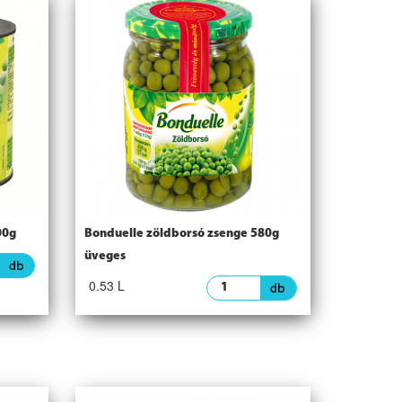
00g
Bonduelle zöldborsó zsenge 580g
üveges
0.53 L