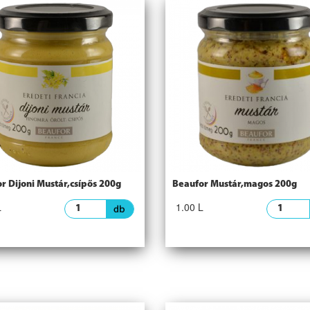
r Dijoni Mustár,csípős 200g
Beaufor Mustár,magos 200g
L
1.00 L