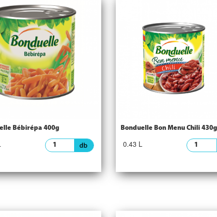
lle Bébirépa 400g
Bonduelle Bon Menu Chili 430g
L
0.43 L