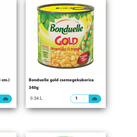
 cm.)
Bonduelle gold csemegekukorica
340g
0.34 L