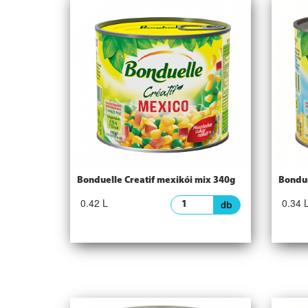
Bonduelle Creatif mexikói mix 340g
Bondue
0.42 L
0.34 