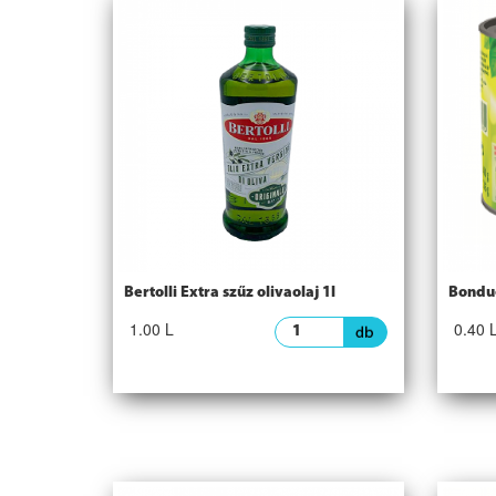
Bertolli Extra szűz olivaolaj 1l
Bondue
1.00 L
0.40 