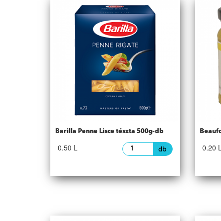
Barilla Penne Lisce tészta 500g-db
Beaufo
0.50 L
0.20 