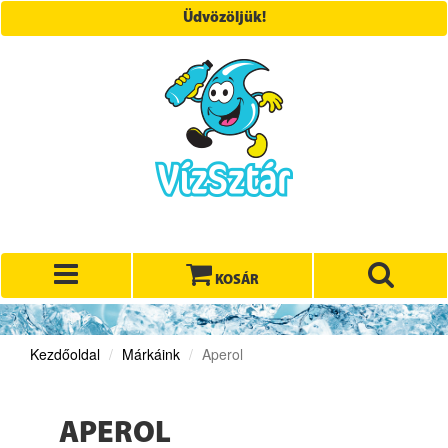
Üdvözöljük!
KOSÁR
Kezdőoldal
Márkáink
Aperol
APEROL