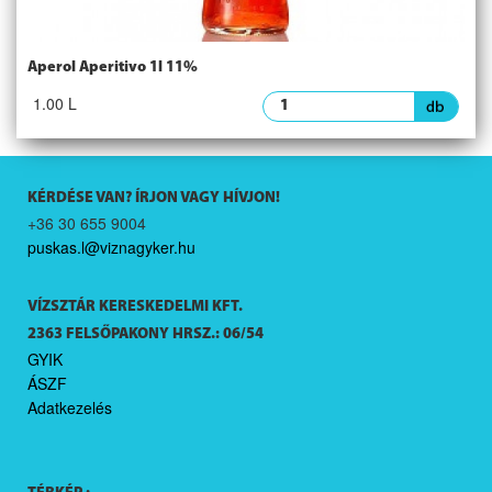
Aperol Aperitivo 1l 11%
1.00 L
KÉRDÉSE VAN? ÍRJON VAGY HÍVJON!
+36 30 655 9004
puskas.l@viznagyker.hu
VÍZSZTÁR KERESKEDELMI KFT.
2363 FELSŐPAKONY HRSZ.: 06/54
GYIK
ÁSZF
Adatkezelés