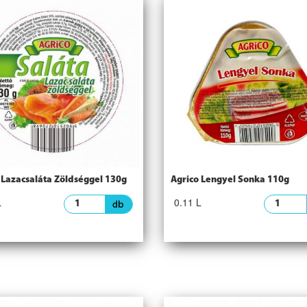
 Lazacsaláta Zöldséggel 130g
Agrico Lengyel Sonka 110g
L
0.11 L