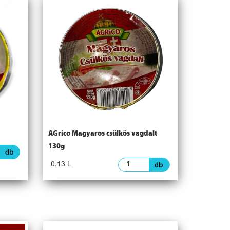
AGrico Magyaros csülkös vagdalt
130g
0.13 L