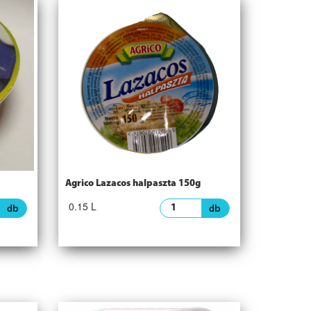
Agrico Lazacos halpaszta 150g
0.15 L