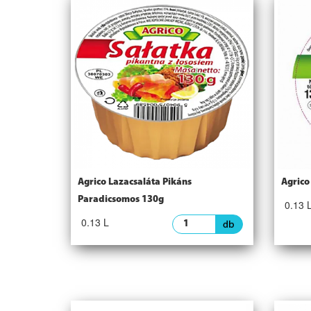
Agrico Lazacsaláta Pikáns
Agrico
Paradicsomos 130g
0.13 
0.13 L