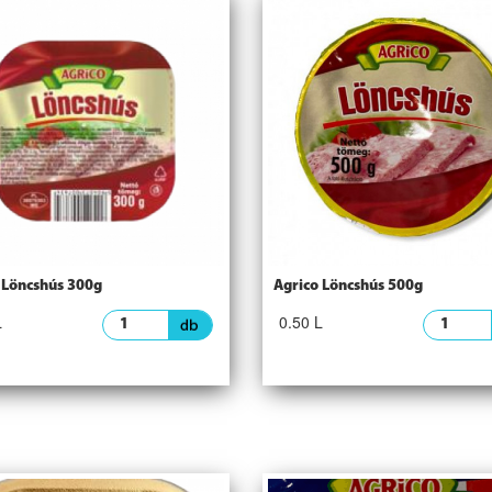
 Löncshús 300g
Agrico Löncshús 500g
L
0.50 L