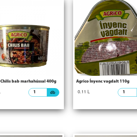
 Chilis bab marhahússal 400g
Agrico Ínyenc vagdalt 110g
L
0.11 L