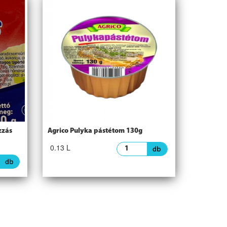
zzás
Agrico Pulyka pástétom 130g
0.13 L