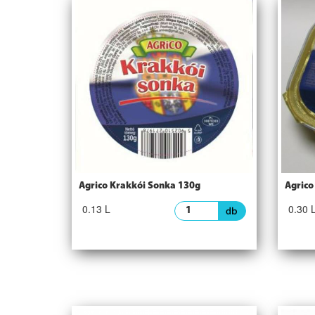
Agrico Krakkói Sonka 130g
Agrico
0.13 L
0.30 