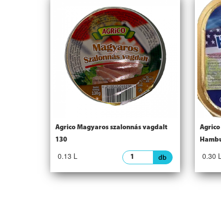
Agrico Magyaros szalonnás vagdalt
Agrico
130
Hambu
0.13 L
0.30 