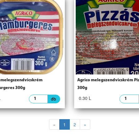
 melegszendvicskrém
Agrico melegszendvicskrém Pi
rgeres 300g
300g
L
0.30 L
«
1
2
»