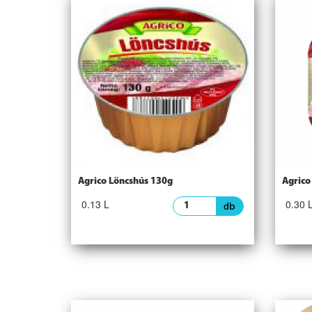
Agrico Löncshús 130g
Agrico
0.13 L
0.30 