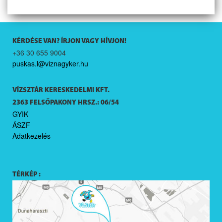
KÉRDÉSE VAN? ÍRJON VAGY HÍVJON!
+36 30 655 9004
puskas.l@viznagyker.hu
VÍZSZTÁR KERESKEDELMI KFT.
2363 FELSŐPAKONY HRSZ.: 06/54
GYIK
ÁSZF
Adatkezelés
TÉRKÉP :