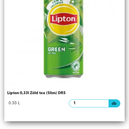
Lipton 0,33l Zöld tea (Slim) DRS
0.33 L