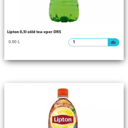
Lipton 0,5l zöld tea-eper DRS
0.50 L