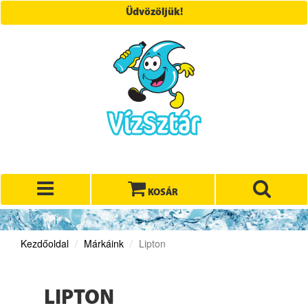
Üdvözöljük!
KOSÁR
Kezdőoldal
Márkáink
Lipton
LIPTON