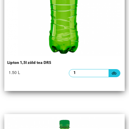
Lipton 1,5l zöld tea DRS
1.50 L