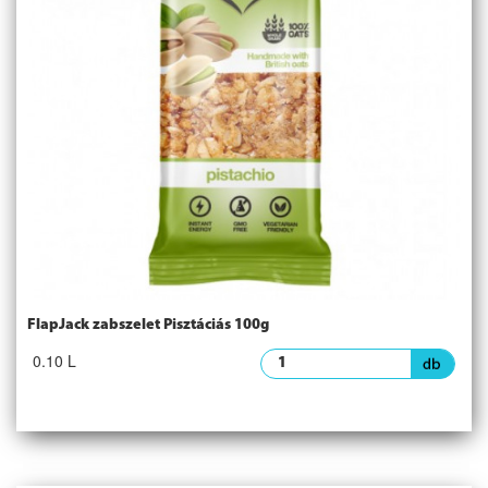
FlapJack zabszelet Pisztáciás 100g
0.10 L