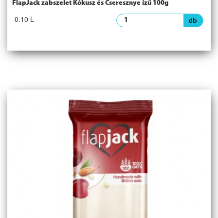
FlapJack zabszelet Kókusz és Cseresznye ízű 100g
0.10 L