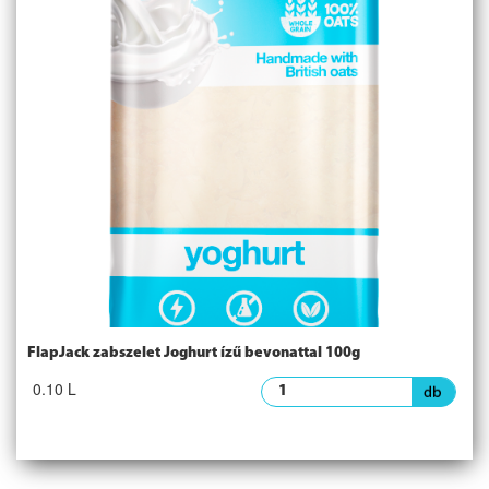
FlapJack zabszelet Joghurt ízű bevonattal 100g
0.10 L