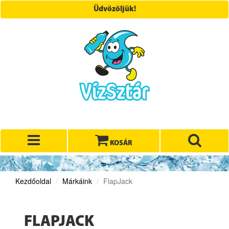
Üdvözöljük!
KOSÁR
Kezdőoldal
Márkáink
FlapJack
FLAPJACK