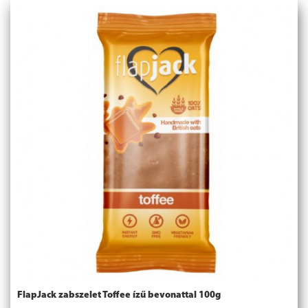
FlapJack zabszelet Toffee ízű bevonattal 100g