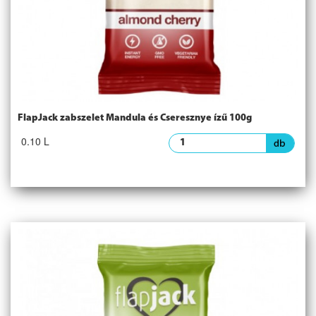
FlapJack zabszelet Mandula és Cseresznye ízű 100g
0.10 L