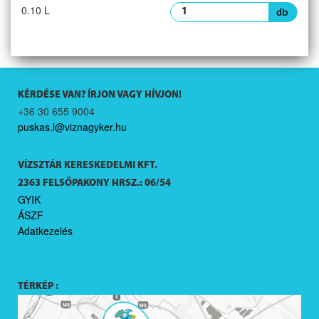
0.10 L
KÉRDÉSE VAN? ÍRJON VAGY HÍVJON!
+36 30 655 9004
puskas.l@viznagyker.hu
VÍZSZTÁR KERESKEDELMI KFT.
2363 FELSŐPAKONY HRSZ.: 06/54
GYIK
ÁSZF
Adatkezelés
TÉRKÉP :