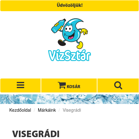
Üdvözöljük!
KOSÁR
Kezdőoldal
Márkáink
Visegrádi
VISEGRÁDI