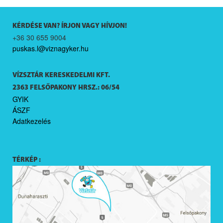
KÉRDÉSE VAN? ÍRJON VAGY HÍVJON!
+36 30 655 9004
puskas.l@viznagyker.hu
VÍZSZTÁR KERESKEDELMI KFT.
2363 FELSŐPAKONY HRSZ.: 06/54
GYIK
ÁSZF
Adatkezelés
TÉRKÉP :