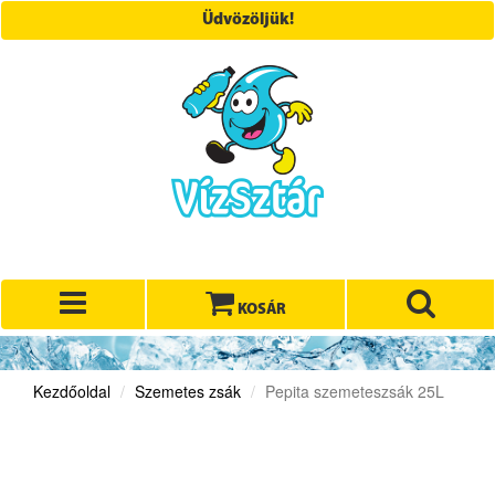
Üdvözöljük!
KOSÁR
Kezdőoldal
Szemetes zsák
Pepita szemeteszsák 25L