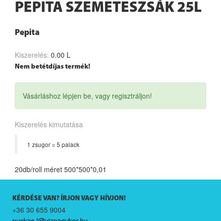
PEPITA SZEMETESZSÁK 25L
Pepita
Kiszerelés:
0.00 L
Nem betétdíjas termék!
Vásárláshoz lépjen be, vagy regisztráljon!
Kiszerelés kimutatása
1 zsugor = 5 palack
20db/roll méret 500*500*0,01
KÉRDÉSE VAN? ÍRJON VAGY HÍVJON!
+36 30 655 9004
puskas.l@viznagyker.hu