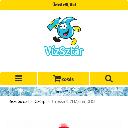
Üdvözöljük!
KOSÁR
Kezdőoldal
Szörp
Piroska 0,7l Málna DRS