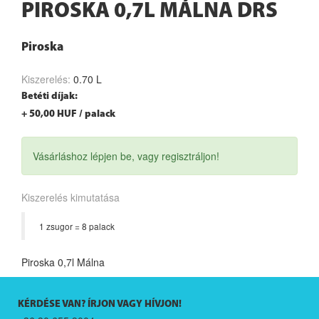
PIROSKA 0,7L MÁLNA DRS
Piroska
Kiszerelés:
0.70 L
Betéti díjak:
+ 50,00 HUF / palack
Vásárláshoz lépjen be, vagy regisztráljon!
Kiszerelés kimutatása
1 zsugor = 8 palack
Piroska 0,7l Málna
KÉRDÉSE VAN? ÍRJON VAGY HÍVJON!