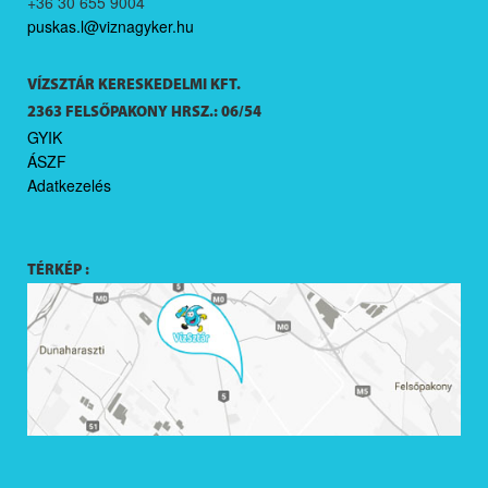
+36 30 655 9004
puskas.l@viznagyker.hu
VÍZSZTÁR KERESKEDELMI KFT.
2363 FELSŐPAKONY HRSZ.: 06/54
GYIK
ÁSZF
Adatkezelés
TÉRKÉP :