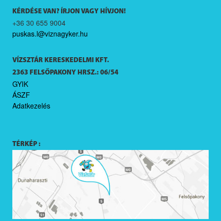
KÉRDÉSE VAN? ÍRJON VAGY HÍVJON!
+36 30 655 9004
puskas.l@viznagyker.hu
VÍZSZTÁR KERESKEDELMI KFT.
2363 FELSŐPAKONY HRSZ.: 06/54
GYIK
ÁSZF
Adatkezelés
TÉRKÉP :