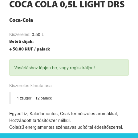
COCA COLA 0,5L LIGHT DRS
Coca-Cola
Kiszerelés:
0.50 L
Betéti díjak:
+ 50,00 HUF / palack
Vásárláshoz lépjen be, vagy regisztráljon!
Kiszerelés kimutatása
1 zsugor = 12 palack
Egyedi íz, Kalóriamentes, Csak természetes aromákkal,
Hozzáadott tartósítószer nélkül.
Colaízű energiamentes szénsavas üdítőital édesítőszerrel.