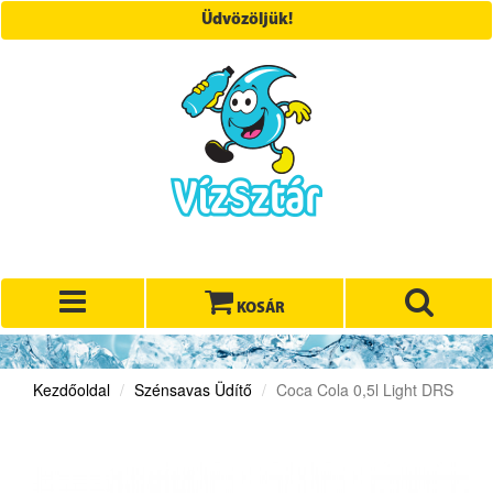
Üdvözöljük!
KOSÁR
Kezdőoldal
Szénsavas Üdítő
Coca Cola 0,5l Light DRS