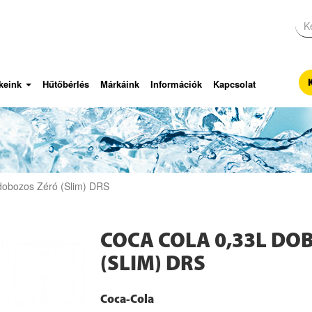
keink
Hűtőbérlés
Márkáink
Információk
Kapcsolat
dobozos Zéró (Slim) DRS
COCA COLA 0,33L DO
(SLIM) DRS
Coca-Cola