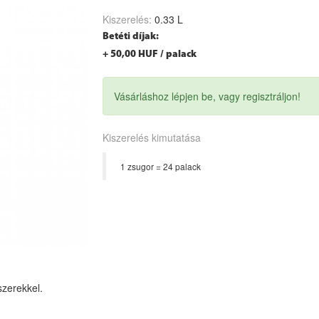
Kiszerelés:
0.33 L
Betéti díjak:
+ 50,00 HUF / palack
Vásárláshoz lépjen be, vagy regisztráljon!
Kiszerelés kimutatása
1 zsugor = 24 palack
szerekkel.