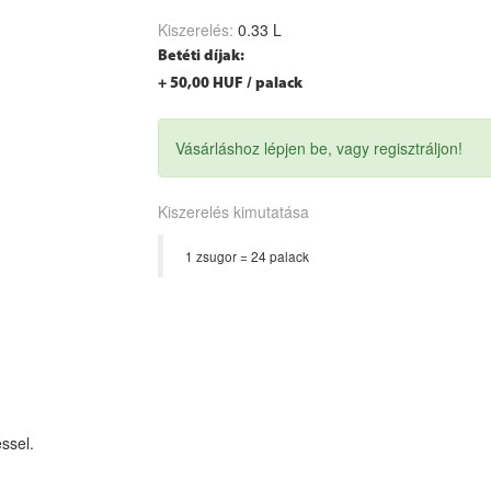
Kiszerelés:
0.33 L
Betéti díjak:
+ 50,00 HUF / palack
Vásárláshoz lépjen be, vagy regisztráljon!
Kiszerelés kimutatása
1 zsugor = 24 palack
ssel.