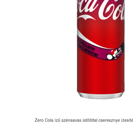
Zero Cola ízű szénsavas üdítőital cseresznye ízesíté