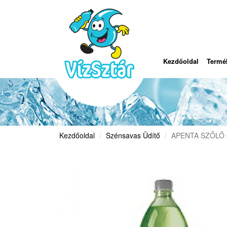
Kezdőoldal
Termé
Kezdőoldal
Szénsavas Üdítő
APENTA SZŐLŐ sz