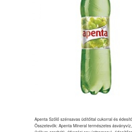
Apenta Szőlő szénsavas üdítőital cukorral és édesí
Összetevők: Apenta Mineral természetes ásványvíz, gl
(kálium-szorbát), étkezési sav (citromsav), édesítő