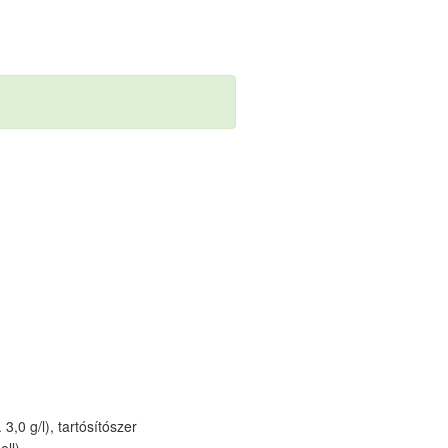
,0 g/l), tartósítószer
ll).