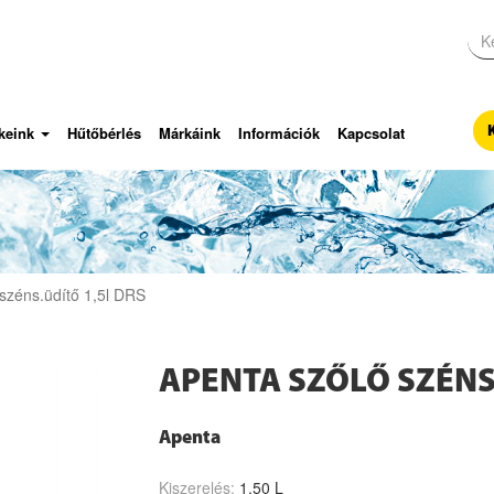
keink
Hűtőbérlés
Márkáink
Információk
Kapcsolat
éns.üdítő 1,5l DRS
APENTA SZŐLŐ SZÉNS
Apenta
Kiszerelés:
1.50 L