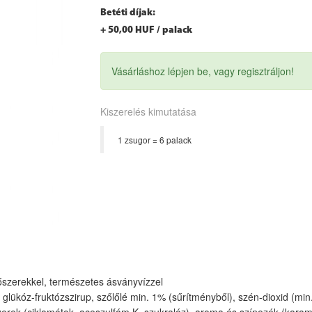
Betéti díjak:
+ 50,00 HUF / palack
Vásárláshoz lépjen be, vagy regisztráljon!
Kiszerelés kimutatása
1 zsugor = 6 palack
tőszerekkel, természetes ásványvízzel
ükóz-fruktózszirup, szőlőlé min. 1% (sűrítményből), szén-dioxid (min. 3
szerek (ciklamátok, aceszulfám K, szukralóz), aroma és színezék (karame