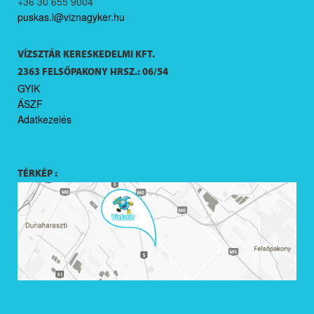
+36 30 655 9004
puskas.l@viznagyker.hu
VÍZSZTÁR KERESKEDELMI KFT.
2363 FELSŐPAKONY HRSZ.: 06/54
GYIK
ÁSZF
Adatkezelés
TÉRKÉP :