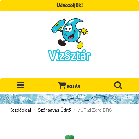
Üdvözöljük!
KOSÁR
Kezdőoldal
Szénsavas Üdítő
7UP 2l Zero DRS