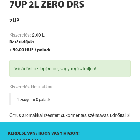
7UP 2L ZERO DRS
7UP
Kiszerelés:
2.00 L
Betéti díjak:
+ 50,00 HUF / palack
Vásárláshoz lépjen be, vagy regisztráljon!
Kiszerelés kimutatása
1 zsugor = 8 palack
Citrus aromákkal ízesített cukormentes szénsavas üdítőital 2l
KÉRDÉSE VAN? ÍRJON VAGY HÍVJON!